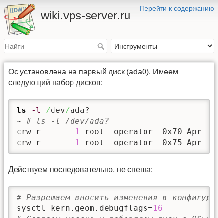
Перейти к содержанию
wiki.vps-server.ru
Ос установлена на парвый диск (ada0). Имеем
следующий набор дисков:
ls
-l
/
dev
/
ada?

~ 
# ls -l /dev/ada?
crw-r-----  
1
 root  operator  0x70 Apr  
8
crw-r-----  
1
 root  operator  0x75 Apr  
8
Действуем последовательно, не спеша:
# Разрешаем вносить изменения в конфигура
sysctl kern.geom.debugflags=
16