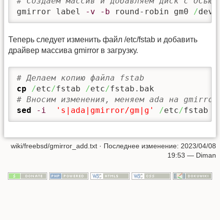
# Создаем массив и добавляем диск с ОСью 
gmirror label 
-v
-b
 round-robin gm0 
/
dev
/
Теперь следует изменить файл /etc/fstab и добавить
драйвер массива gmirror в загрузку.
# Делаем копию файла fstab
cp
/
etc
/
fstab 
/
etc
/
# Вносим изменения, меняем ada на gmirror
sed
-i
's|ada|gmirror/gm|g'
/
etc
/
fstab
wiki/freebsd/gmirror_add.txt
· Последнее изменение:
2023/04/08
19:53
—
Diman