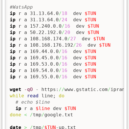
#WatsApp                                 
ip
 r a 31.13.64.0
/
18
  dev 
$TUN
ip
 r a 31.13.64.0
/
24
  dev 
$TUN
ip
 r a 157.240.0.0
/
16
  dev 
$TUN
ip
 r a 50.22.192.0
/
20
  dev 
$TUN
ip
 r a 108.168.174.0
/
27
  dev 
$TUN
ip
 r a 108.168.176.192
/
26
  dev 
$TUN
ip
 r a 169.44.0.0
/
16
  dev 
$TUN
ip
 r a 169.45.0.0
/
16
  dev 
$TUN
ip
 r a 169.53.0.0
/
16
  dev 
$TUN
ip
 r a 169.54.0.0
/
16
  dev 
$TUN
ip
 r a 169.55.0.0
/
16
  dev 
$TUN
wget
-qO
 - https:
//
www.gstatic.com
/
iprang
while
read
 line; 
do
# echo $line
ip
 r a 
$line
 dev 
$TUN
done
<
/
tmp
/
google.txt

date
>
/
tmp
/
$TUN
-up.txt