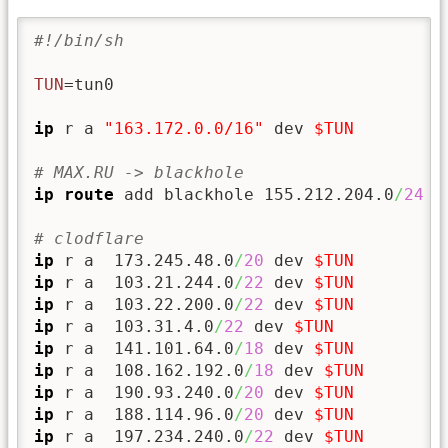
#!/bin/sh
TUN
=tun0

ip
 r a 
"163.172.0.0/16"
 dev 
$TUN
# MAX.RU -> blackhole
ip route
 add blackhole 155.212.204.0
/
24
# clodflare
ip
 r a  173.245.48.0
/
20
 dev 
$TUN
ip
 r a  103.21.244.0
/
22
 dev 
$TUN
ip
 r a  103.22.200.0
/
22
 dev 
$TUN
ip
 r a  103.31.4.0
/
22
 dev 
$TUN
ip
 r a  141.101.64.0
/
18
 dev 
$TUN
ip
 r a  108.162.192.0
/
18
 dev 
$TUN
ip
 r a  190.93.240.0
/
20
 dev 
$TUN
ip
 r a  188.114.96.0
/
20
 dev 
$TUN
ip
 r a  197.234.240.0
/
22
 dev 
$TUN