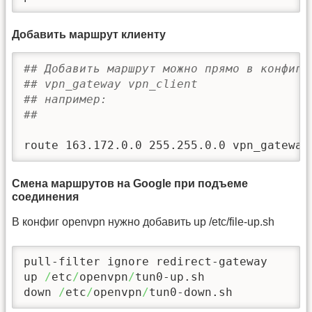
Добавить маршрут клиенту
## Добавить маршрут можно прямо в конфиге
## vpn_gateway vpn_client
## например:
## 
route 163.172.0.0 255.255.0.0 vpn_gateway
Смена маршрутов на Google при подъеме
соединения
В конфиг openvpn нужно добавить up /etc/file-up.sh
pull-filter ignore redirect-gateway

up 
/
etc
/
openvpn
/
tun0-up.sh

down 
/
etc
/
openvpn
/
tun0-down.sh