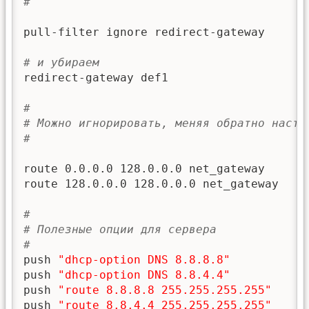
#
pull-filter ignore redirect-gateway

# и убираем 
redirect-gateway def1

#
# Можно игнорировать, меняя обратно настр
#
route 0.0.0.0 128.0.0.0 net_gateway

route 128.0.0.0 128.0.0.0 net_gateway

#
# Полезные опции для сервера
#
push 
"dhcp-option DNS 8.8.8.8"
push 
"dhcp-option DNS 8.8.4.4"
push 
"route 8.8.8.8 255.255.255.255"
push 
"route 8.8.4.4 255.255.255.255"