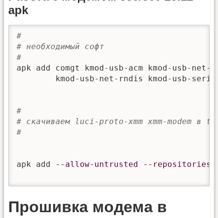
apk
#
# необходимый софт
#
apk add comgt kmod-usb-acm kmod-usb-net-cd
        kmod-usb-net-rndis kmod-usb-serial
#
# скачиваем luci-proto-xmm xmm-modem в tm
#
apk add 
--allow-untrusted
--repositories-
Прошивка модема в