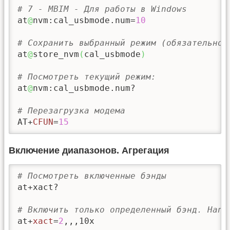
# 7 - MBIM - Для работы в Windows
at
@
nvm:cal_usbmode.num=
10
# Сохранить выбранный режим (обязательно 
at
@
store_nvm
(
cal_usbmode
)
# Посмотреть текущий режим:
at
@
nvm:cal_usbmode.num?

# Перезагрузка модема
AT+
CFUN
=
15
Включение диапазонов. Агрегация
# Посмотреть включенные бэнды
at+xact?

# Включить только определенный бэнд. Напр
at+
xact
=
2
,,,10x
