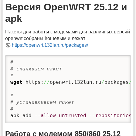
Версия OpenWRT 25.12 и
apk
Пакеты для работы с модемами для различных версий
openwrt собраны Кошевым и лежат
https://openwrt.132lan.ru/packages/
#
# скачиваем пакет 
#
wget
 https:
//
openwrt.132lan.ru
/
packages
/
2
#
# устанавливаем пакет
#
apk add 
--allow-untrusted
--repositories-
Работа с модемом 850/860 25.12