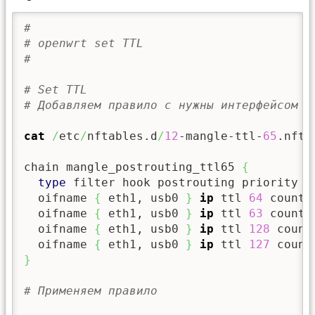
#
# openwrt set TTL
#
# Set TTL
# Добавляем правило с нужны интерфейсом в
cat
/
etc
/
nftables.d
/
12
-mangle-ttl-
65
.nft

chain mangle_postrouting_ttl65 
{
type
 filter hook postrouting priority 
3
  oifname 
{
 eth1, usb0 
}
ip
 ttl 
64
 counte
  oifname 
{
 eth1, usb0 
}
ip
 ttl 
63
 counte
  oifname 
{
 eth1, usb0 
}
ip
 ttl 
128
 count
  oifname 
{
 eth1, usb0 
}
ip
 ttl 
127
 count
}
# Применяем правило