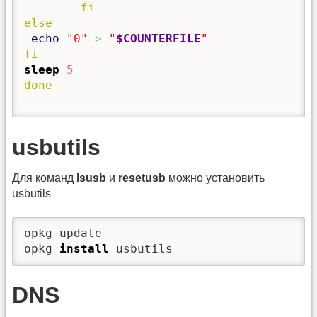
fi
else
echo
"0"
>
"
$COUNTERFILE
"
fi
sleep
5
done
usbutils
Для команд
lsusb
и
resetusb
можно установить
usbutils
opkg update

opkg 
install
 usbutils
DNS