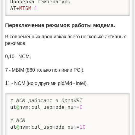
Проверка температуры

AT+
MTSM
=
1
Переключение режимов работы модема.
В современных прошивках всего несколько активных
режимов:
0,10 - NCM,
7 - MBIM (860 только по линии PCI),
11 - NCM (но с другими pid/vid - Intel).
# NCM работает в OpenWRT
at
@
nvm:cal_usbmode.num=
0
# NCM
at
@
nvm:cal_usbmode.num=
10