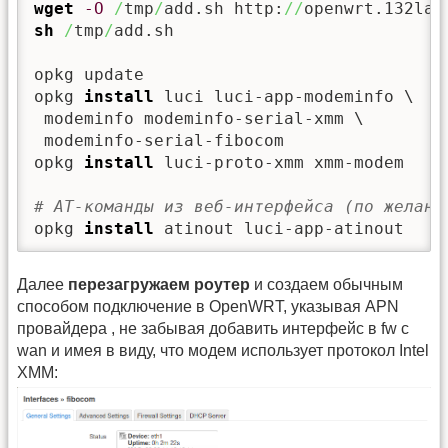
wget
-O
/
tmp
/
add.sh http:
//
openwrt.132lan
sh
/
tmp
/
add.sh

opkg update

opkg 
install
 luci luci-app-modeminfo \

 modeminfo modeminfo-serial-xmm \

 modeminfo-serial-fibocom 

opkg 
install
 luci-proto-xmm xmm-modem

# AT-команды из веб-интерфейса (по желани
opkg 
install
 atinout luci-app-atinout
Далее
перезагружаем роутер
и создаем обычным
способом подключение в OpenWRT, указывая APN
провайдера , не забывая добавить интерфейс в fw с
wan и имея в виду, что модем использует протокол Intel
XMM: