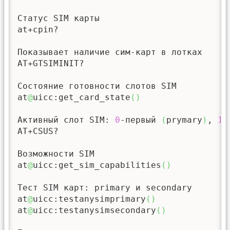
Статус SIM карты

at+cpin?

Показывает наличие сим-карт в лотках

AT+GTSIMINIT?

Состояние готовности слотов SIM

at
@
uicc:get_card_state
(
)
Активный слот SIM: 
0
-первый 
(
prymary
)
, 
1
-
AT+CSUS?

Возможности SIM

at
@
uicc:get_sim_capabilities
(
)
Тест SIM карт: primary и secondary

at
@
uicc:testanysimprimary
(
)
at
@
uicc:testanysimsecondary
(
)