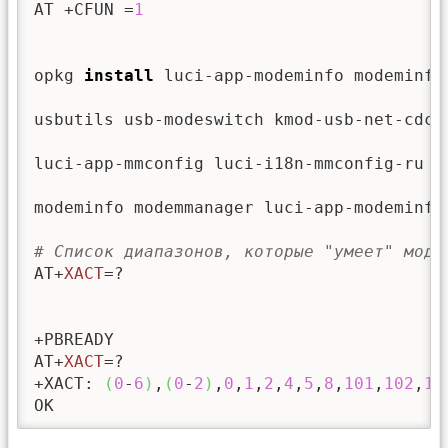
AT +CFUN =
1
opkg 
install
 luci-app-modeminfo modeminfo
usbutils usb-modeswitch kmod-usb-net-cdc-m
luci-app-mmconfig luci-i18n-mmconfig-ru sw
modeminfo modemmanager luci-app-modeminfo
# Список диапазонов, которые "умеет" моде
AT+
XACT
=?

+PBREADY

AT+
XACT
=?

+XACT: 
(
0
-
6
)
,
(
0
-
2
)
,
0
,
1
,
2
,
4
,
5
,
8
,
101
,
102
,
10
OK