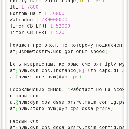
entity_name valid_range
(
in
 ticks
)
IUI 
1
-
7800
Bottom Half 
1
-
26000
Watchdog 
1
-
780000000
Timer_CB_LPRT 
1
-
52000
Timer_CB_HPRT 
1
-
520
Покажет протокол, по которому подключен м
at
@
usbmwtestfw:usb_get_enum_speed
(
)
Есть извращенцы, которые смотрят iptv мул
at
@
nvm:dyn_cps.instance
[
0
]
.lte_caps.dl_25
at
@
nvm:store_nvm
(
dyn_cps
)
Переключение симок: 
*
Работает не на всех 
второй слот

at
@
nvm:dyn_cps_dssa_prsrv.msim_config.ps_
at
@
nvm:store_nvm
(
dyn_cps_dssa_prsrv
)
первый слот

at
@
nvm:dyn_cps_dssa_prsrv.msim_config.ps_