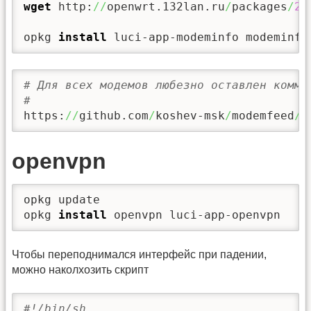
wget
 http:
//
openwrt.132lan.ru
/
packages
/
21
opkg 
install
 luci-app-modeminfo modeminfo
# Для всех модемов любезно оставлен комме
#
https:
//
github.com
/
koshev-msk
/
modemfeed
/
b
openvpn
opkg update

opkg 
install
 openvpn luci-app-openvpn
Чтобы переподнимался интерфейс при падении,
можно наколхозить скрипт
#!/bin/sh