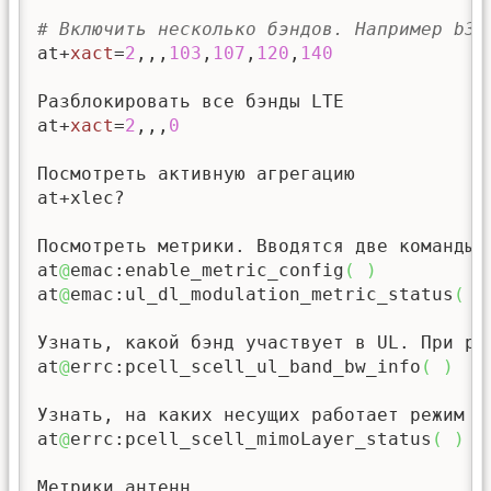
# Включить несколько бэндов. Например b3,
at+
xact
=
2
,,,
103
,
107
,
120
,
140
Разблокировать все бэнды LTE

at+
xact
=
2
,,,
0
Посмотреть активную агрегацию

at+xlec?

Посмотреть метрики. Вводятся две команды: 
at
@
emac:enable_metric_config
(
)
at
@
emac:ul_dl_modulation_metric_status
(
)
Узнать, какой бэнд участвует в UL. При раб
at
@
errc:pcell_scell_ul_band_bw_info
(
)
Узнать, на каких несущих работает режим MI
at
@
errc:pcell_scell_mimoLayer_status
(
)
Метрики антенн
