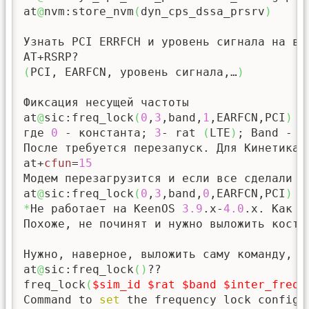
at
@
nvm:store_nvm
(
dyn_cps_dssa_prsrv
)
Узнать PCI ERRFCH и уровень сигнала на вс
(
PCI, EARFCN, уровень сигнала,…
)
Фиксация несущей частоты

at
@
sic:freq_lock
(
0
,
3
,band,
1
,EARFCN,PCI
)
где 
0
 - константа; 
3
- rat 
(
LTE
)
; Band - у
После требуется перезапуск. Для Кинетика 
at+
cfun
=
15
Модем перезагрузится и если все сделали п
at
@
sic:freq_lock
(
0
,
3
,band,
0
,EARFCN,PCI
)
*
Не работает на KeenOS 
3.9
.x-
4.0
.x. Как п
Похоже, не починят и нужно выложить косты
Нужно, наверное, выложить саму команду, ка
at
@
sic:freq_lock
(
)
??

freq_lock
(
$sim_id
$rat
$band
$inter_frequ
Command to 
set
 the frequency lock configu