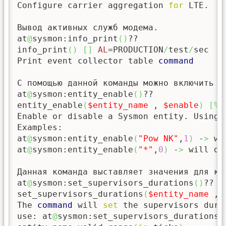
Configure carrier aggregation 
for
 LTE.

Вывод активных служб модема.

at
@
sysmon:info_print
(
)
??

info_print
(
)
[
]
AL
=PRODUCTION
/
test
/
sec

Print event collector table 
command
С помощью данной команды можно включить и
at
@
sysmon:entity_enable
(
)
??

entity_enable
(
$entity_name
 , 
$enable
)
[
%
s
Enable or disable a Sysmon entity. Using 
Examples:

at
@
sysmon:entity_enable
(
"Pow NK"
,
1
)
 -
>
 wi
at
@
sysmon:entity_enable
(
"*"
,
0
)
 -
>
 will di
Данная команда выставляет значения для каж
at
@
sysmon:set_supervisors_durations
(
)
??

set_supervisors_durations
(
$entity_name
 , 
The 
command
 will 
set
 the supervisors durat
use: at
@
sysmon:set_supervisors_durations
(