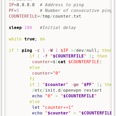
IP
=8.8.8.8  
# Address to ping
PF
=
5
# Number of consecutive ping 
COUNTERFILE
=
/
tmp
/
counter.txt

sleep
180
#Initial delay
while
true
; 
do
if
!
ping
-c
1
-W
1
$IP
>/
dev
/
null; 
then
if
[
-f
"
$COUNTERFILE
"
]
; 
then
counter
=$
(
cat
$COUNTERFILE
)
else
counter
=
"0"
fi
if
[
"
$counter
"
-ge
"
$PF
"
]
; 
then
/
etc
/
init.d
/
openvpn restart

echo
"0"
>
"
$COUNTERFILE
"
else
let
"counter+=1"
echo
"
$counter
"
>
"
$COUNTERFILE
"