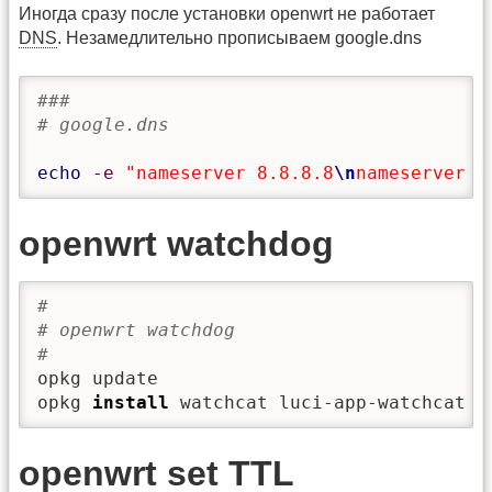
Иногда сразу после установки openwrt не работает
DNS
. Незамедлительно прописываем google.dns
###
# google.dns 
echo
-e
"nameserver 8.8.8.8
\n
nameserver 8
openwrt watchdog
#
# openwrt watchdog
#
opkg update

opkg 
install
 watchcat luci-app-watchcat l
openwrt set TTL