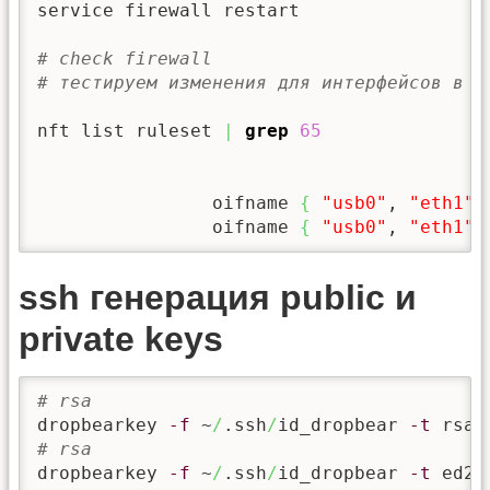
service firewall restart

# check firewall
# тестируем изменения для интерфейсов в f
nft list ruleset 
|
grep
65
		oifname 
{
"usb0"
, 
"eth1"
		oifname 
{
"usb0"
, 
"eth1"
ssh генерация public и
private keys
# rsa
dropbearkey 
-f
 ~
/
.ssh
/
id_dropbear 
-t
 rsa 
# rsa
dropbearkey 
-f
 ~
/
.ssh
/
id_dropbear 
-t
 ed25