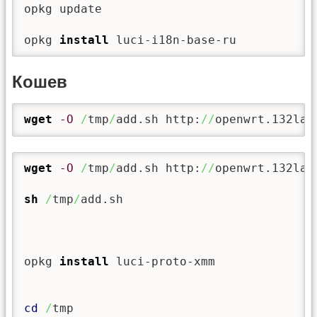
opkg update

opkg 
install
 luci-i18n-base-ru
Кошев
wget
-O
/
tmp
/
add.sh http:
//
openwrt.132lan
wget
-O
/
tmp
/
add.sh http:
//
openwrt.132lan
sh
/
tmp
/
add.sh

opkg 
install
 luci-proto-xmm

cd
/