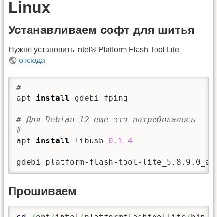
Linux
Устанавливаем софт для шитья
Нужно установить Intel® Platform Flash Tool Lite
отсюда
#
apt 
install
 gdebi fping

# Для Debian 12 еще это потребовалось
#
apt 
install
 libusb-
0.1
-
4
gdebi platform-flash-tool-lite_5.8.9.0_am
Прошиваем
cd
/
opt
/
intel
/
platformflashtoollite
/
bin
