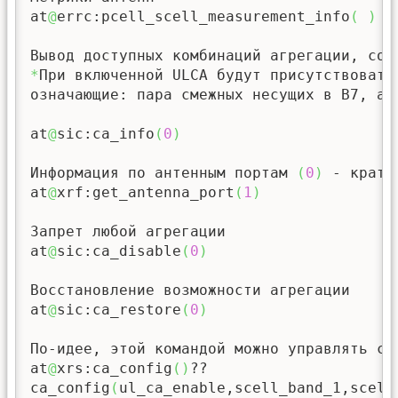
at
@
errc:pcell_scell_measurement_info
(
)
*
При включенной ULCA будут присутствовать
означающие: пара смежных несущих в B7, а 
at
@
sic:ca_info
(
0
)
Информация по антенным портам 
(
0
)
 - кратк
at
@
xrf:get_antenna_port
(
1
)
Запрет любой агрегации

at
@
sic:ca_disable
(
0
)
Восстановление возможности агрегации

at
@
sic:ca_restore
(
0
)
По-идее, этой командой можно управлять са
at
@
xrs:ca_config
(
)
??

ca_config
(
ul_ca_enable,scell_band_1,scell