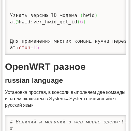
Узнать версию ID модема 
(
hwid
)
at
@
hwid:ver_hwid_get_id
(
6
)
Для применения многих команд нужна перезаг
at+
cfun
=
15
OpenWRT разное
russian language
Установка простая, в консоли выполняем две команды
и затем включаем в System→System появившийся
русский язык
# Великий и могучий в web-морде openwrt-l
#