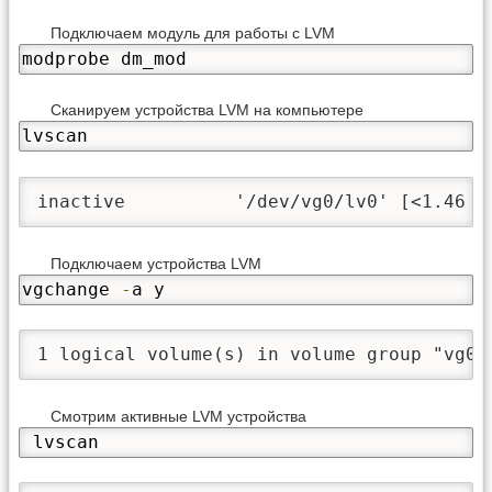
Подключаем модуль для работы с LVM
modprobe dm_mod
Сканируем устройства LVM на компьютере
lvscan
inactive          '/dev/vg0/lv0' [<1.46 T
Подключаем устройства LVM
vgchange 
-
a y
1 logical volume(s) in volume group "vg0"
Смотрим активные LVM устройства
 lvscan