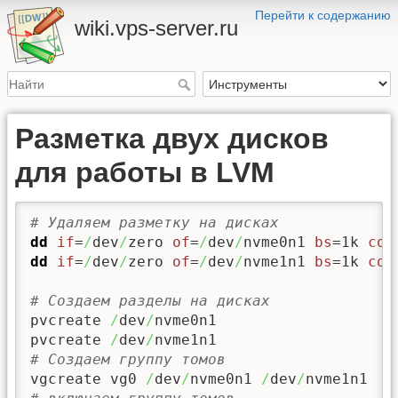
Перейти к содержанию
wiki.vps-server.ru
Разметка двух дисков
для работы в LVM
# Удаляем разметку на дисках
dd
if
=
/
dev
/
zero 
of
=
/
dev
/
nvme0n1 
bs
=1k 
cou
dd
if
=
/
dev
/
zero 
of
=
/
dev
/
nvme1n1 
bs
=1k 
cou
# Создаем разделы на дисках 
pvcreate 
/
dev
/
nvme0n1

pvcreate 
/
dev
/
# Создаем группу томов
vgcreate vg0 
/
dev
/
nvme0n1 
/
dev
/