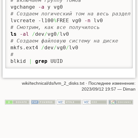
# включаем группу томов
vgchange 
-a
# Создаем логический том на весь раздел п
lvcreate -l100
%
FREE vg0 
-n
# Смотрим, как все получилось
ls
-al
/
dev
/
vg0
/
# Создаем файловую систему на диске
mkfs.ext4 
/
dev
/
vg0
/
# 
blkid 
|
grep
 UUID
wiki/technical/ds/lvm_2_disks.txt
· Последнее изменение:
2023/09/12 19:57
—
Diman