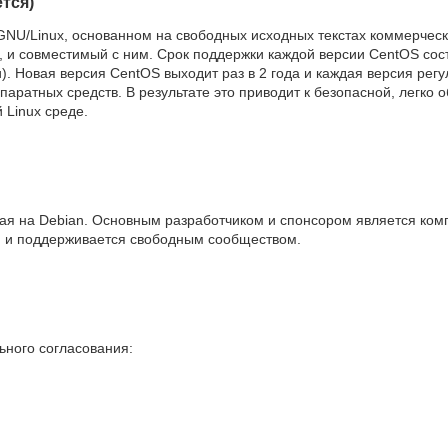
ется)
NU/Linux, основанном на свободных исходных текстах коммерческ
t, и совместимый с ним. Срок поддержки каждой версии CentOS со
). Новая версия CentOS выходит раз в 2 года и каждая версия рег
аратных средств. В результате это приводит к безопасной, легко
Linux среде.
я на Debian. Основным разработчиком и спонсором является комп
я и поддерживается свободным сообществом.
ьного согласования: