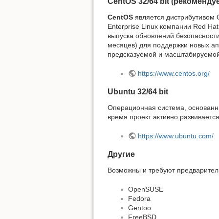
CentOS 32/64 bit (рекоменду
CentOS
является дистрибутивом G
Enterprise Linux компании Red Ha
выпуска обновлений безопасности
месяцев) для поддержки новых апп
предсказуемой и масштабируемой 
https://www.centos.org/
Ubuntu 32/64 bit
Операционная система, основанна
время проект активно развиваетс
https://www.ubuntu.com/
Другие
Возможны и требуют предварител
OpenSUSE
Fedora
Gentoo
FreeBSD