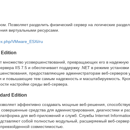
ом. Позволяет разделить физический сервер на логические разде
ения виртуальными ресурсами.
ndex.php/VMware_ESXi/ru
Edition
т множество усовершенствований, превращающих его в надежную
рвера IIS 7.5 и обеспечивает поддержку .NET в режиме установки 
ершенствования, предоставляющие администраторам веб-серверов 
и и повышающие тем самым надежность и масштабируемость. Кроме
ости настройки среды веб-сервера.
dard Edition
зволяет эффективно создавать мощные веб-решения, способству
 совершенные средства для администрирования, диагностики и ра
атформа для веб-приложений и служб. Службы Internet Information S
редставляют собой полностью модульный, расширяемый веб-серве
превзойденной совместимостью.