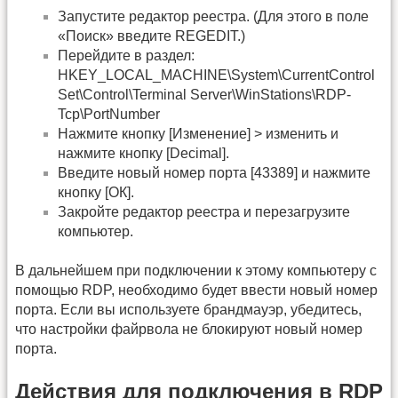
Запустите редактор реестра. (Для этого в поле
«Поиск» введите REGEDIT.)
Перейдите в раздел:
HKEY_LOCAL_MACHINE\System\CurrentControl
Set\Control\Terminal Server\WinStations\RDP-
Tcp\PortNumber
Нажмите кнопку [Изменение] > изменить и
нажмите кнопку [Decimal].
Введите новый номер порта [43389] и нажмите
кнопку [ОК].
Закройте редактор реестра и перезагрузите
компьютер.
В дальнейшем при подключении к этому компьютеру с
помощью RDP, необходимо будет ввести новый номер
порта. Если вы используете брандмауэр, убедитесь,
что настройки файрвола не блокируют новый номер
порта.
Действия для подключения в RDP