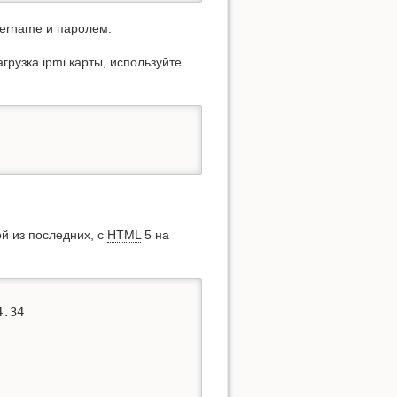
sername и паролем.
рузка ipmi карты, используйте
ой из последних, с
HTML
5 на
.34
