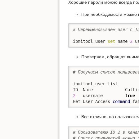
Хорошие пароли можно всегда по
При необходимости можно п
# Переименовываем user с I
ipmitool user 
set
 name 
2
 u
Проверяем, обращая вниман
# Получаем список пользова
ipmitool user list

2
   username         
true
Get User Access 
command
 fa
Все отлично, но пользовате
# Пользователю ID 2 в кана
# Список привилегий можно 