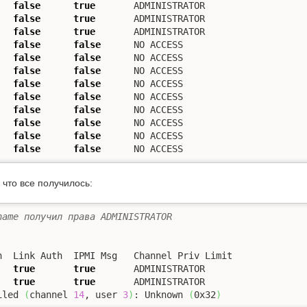
false
true
false
true
false
true
false
false
false
false
false
false
false
false
false
false
false
false
false
false
false
false
false
false
      NO ACCESS
что все получилось:
name получил права ADMINISTRATOR
true
true
true
true
       ADMINISTRATOR

iled 
(
channel 
14
, user 
3
)
: Unknown 
(
0x32
)