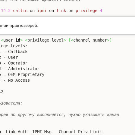
 
14
2
callin
=on 
ipmi
=on 
link
=on 
privilege
=
4
ании прав юзверей.
 
<
user 
id
>
<
privilege level
>
[
<
channel number
>
]
ege levels:

1 - Callback

2 - User

3 - Operator

4 - Administrator

5 - OEM Proprietary

F - No Access

2

ьзователя:
ерей по-другому выполняется, нужно указывать канал