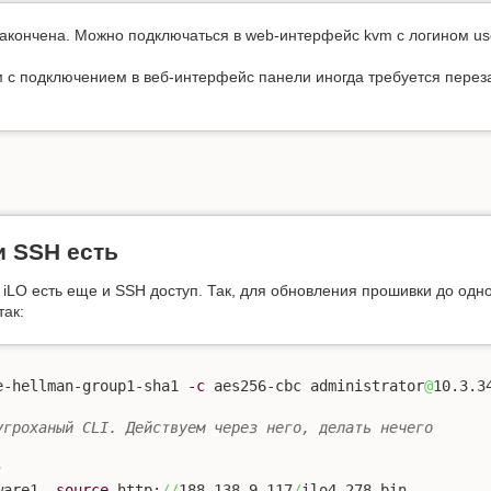
 закончена. Можно подключаться в web-интерфейс kvm с логином u
 с подключением в веб-интерфейс панели иногда требуется перезаг
и SSH есть
 iLO есть еще и SSH доступ. Так, для обновления прошивки до одн
так:
 
e-hellman-group1-sha1 
-c
 aes256-cbc administrator
@
10.3.34
угроханый CLI. Действуем через него, делать нечего
:
ware1 
-source
 http:
//
188.138.9.117
/
ilo4_278.bin