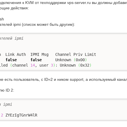
одключения к KVM от техподдержки vps-server.ru вы должны добави
ющие действия:
sh
телей ipmi (список может быть другим):
ателей ipmi
false
false
      Unknown 
(
0x00
)
iled 
(
channel 
14
, user 
3
)
: Unknown 
(
0x32
)
же есть пользователь, с ID=2 и ником support, а используемый канал
ю ID 2:
я ipmi
 
2
 ZYEzIgTGnrW4lR 