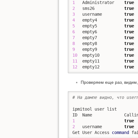
1
   Administrator    
true
2
   sms26            
true
3
   username         
true
4
   empty4           
true
5
   empty5           
true
6
   empty6           
true
7
   empty7           
true
8
   empty8           
true
9
   empty9           
true
10
  empty10          
true
11
  empty11          
true
12
  empty12          
true
Проверяем еще раз, видим, 
# На дампе видно, что user
ipmitool user list

1
true
2
   username         
true
Get User Access 
command
 fa