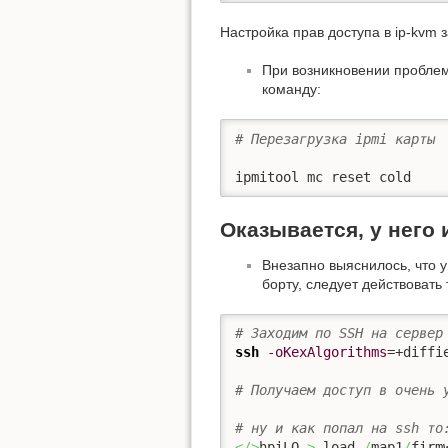
Настройка прав доступа в ip-kvm
При возникновении проблем
команду:
# Перезагрузка ipmi карты
ipmitool mc reset cold
Оказывается, у него 
Внезапно выяснилось, что у
борту, следует действовать 
# Заходим по SSH на сервер
ssh
-oKexAlgorithms
=+diffi
# Получаем доступ в очень 
# ну и как попал на ssh то
</>
hpiLO-
>
 load 
/
map1
/
firm