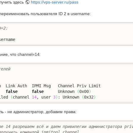
лучить здесь
https://vps-server.ru/pass
ереименовать пользователя ID 2 в username:
D=2:
sername
ие, что channel=14:
телей
false
false
      Unknown 
(
0x00
)
iled 
(
channel 
14
, user 
3
)
: Unknown 
(
0x32
)
ль - не администратор, добавим права:
ле 14 разрешаем всё и даем привилегии администратора pri
получить командой ipmitool channel