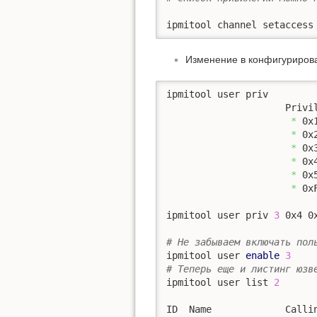
ipmitool channel setaccess
Изменение в конфигуриров
ipmitool user priv        
                     Privil
*
 0x
*
 0x
*
 0x
*
 0x
*
 0x
*
 0x
ipmitool user priv 
3
 0x4 0x
# Не забываем включать пол
ipmitool user 
enable
3
# Теперь еще и листинг юзв
ipmitool user list 
2