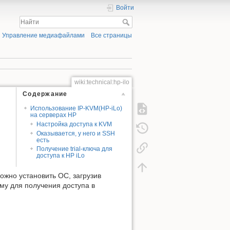
Войти
Управление медиафайлами
Все страницы
wiki:technical:hp-ilo
Содержание
Использование IP-KVM(HP-iLo)
на серверах HP
Настройка доступа к KVM
Оказывается, у него и SSH
есть
и
Получение trial-ключа для
доступа к HP iLo
ожно установить ОС, загрузив
ему для получения доступа в