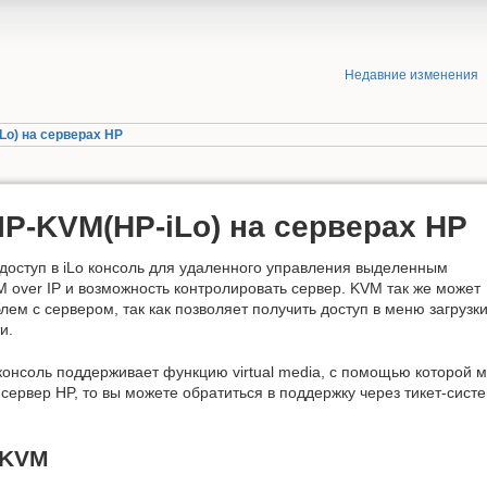
Недавние изменения
Lo) на серверах HP
IP-KVM(HP-iLo) на серверах HP
доступ в iLo консоль для удаленного управления выделенным
 over IP и возможность контролировать сервер. KVM так же может
ем с сервером, так как позволяет получить доступ в меню загрузк
и.
консоль поддерживает функцию virtual media, с помощью которой м
 сервер HP, то вы можете обратиться в поддержку через тикет-сист
 KVM