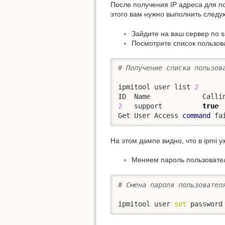
После получения IP адреса для п
этого вам нужно выполнить следу
Зайдите на ваш сервер по s
Посмотрите список пользова
# Получение списка пользов
ipmitool user list 
2
2
   support          
true
Get User Access 
command
 fa
На этом дампе видно, что в ipmi у
Меняем пароль пользовател
# Смена пароля пользовател
ipmitool user 
set
 password