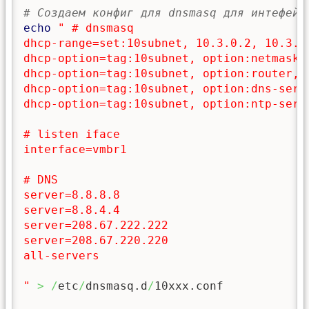
# Создаем конфиг для dnsmasq для интефейс
echo
" # dnsmasq

dhcp-range=set:10subnet, 10.3.0.2, 10.3.0.
dhcp-option=tag:10subnet, option:netmask, 
dhcp-option=tag:10subnet, option:router, 1
dhcp-option=tag:10subnet, option:dns-serve
dhcp-option=tag:10subnet, option:ntp-serve
# listen iface

interface=vmbr1

# DNS

server=8.8.8.8

server=8.8.4.4

server=208.67.222.222

server=208.67.220.220

all-servers

"
>
/
etc
/
dnsmasq.d
/
10xxx.conf
