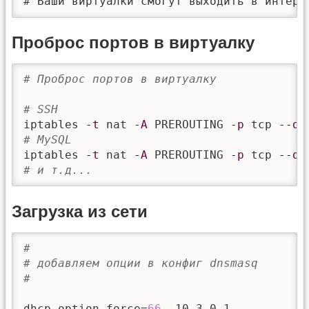
# Ваши виртуалки смогут выходить в интерн
Проброс портов в виртуалку
# Проброс портов в виртуалку
# SSH
iptables 
-t
 nat 
-A
 PREROUTING 
-p
 tcp 
--dp
# MySQL
iptables 
-t
 nat 
-A
 PREROUTING 
-p
 tcp 
--dp
# и т.д...
Загрузка из сети
#
# добавляем опции в конфиг dnsmasq
# 
dhcp-option-force=
66
, 10.3.0.1           