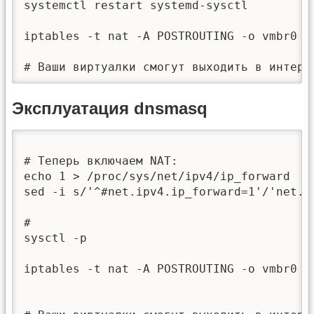
systemctl restart systemd-sysctl

iptables -t nat -A POSTROUTING -o vmbr0 -j
# Ваши виртуалки смогут выходить в интерн
Эксплуатация dnsmasq
# Теперь включаем NAT:

echo 1 > /proc/sys/net/ipv4/ip_forward

sed -i s/'^#net.ipv4.ip_forward=1'/'net.i
#

sysctl -p

iptables -t nat -A POSTROUTING -o vmbr0 -j