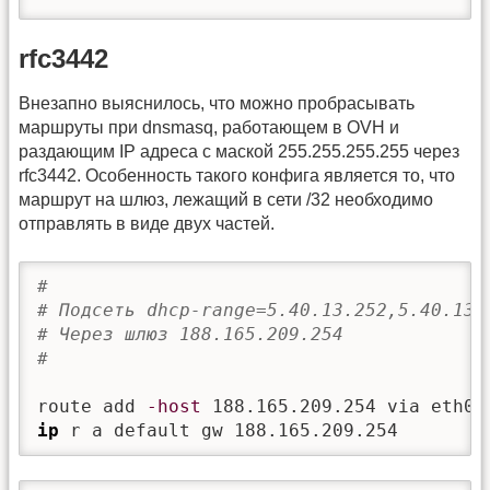
rfc3442
Внезапно выяснилось, что можно пробрасывать
маршруты при dnsmasq, работающем в OVH и
раздающим IP адреса с маской 255.255.255.255 через
rfc3442. Особенность такого конфига является то, что
маршрут на шлюз, лежащий в сети /32 необходимо
отправлять в виде двух частей.
# 
# Подсеть dhcp-range=5.40.13.252,5.40.13.
# Через шлюз 188.165.209.254
#
route add 
-host
ip
 r a default gw 188.165.209.254