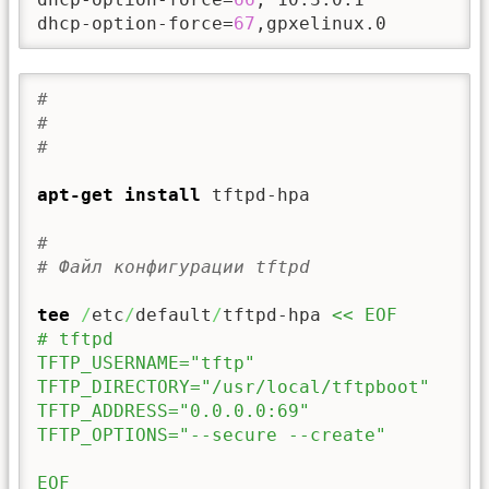
dhcp-option-force=
67
,gpxelinux.0         
#
#
#
apt-get install
 tftpd-hpa

#
# Файл конфигурации tftpd
tee
/
etc
/
default
/
tftpd-hpa 
<< EOF

# tftpd

TFTP_USERNAME="tftp"

TFTP_DIRECTORY="/usr/local/tftpboot"

TFTP_ADDRESS="0.0.0.0:69"

TFTP_OPTIONS="--secure --create"

EOF