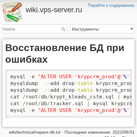
Перейти к содержанию
wiki.vps-server.ru
Восстановление БД при
ошибках
mysql 
-
e 
"ALTER USER 'krypcrm
_
prod'@'
%
' A
mysqldump  
--
add
-
drop
-
table
 krypcrm_prod 
mysqldump  
--
add
-
drop
-
table
 krypcrm_prod 
cat 
/
root
/
db
/
krypt_kleads_cstm.sql 
|
 mysq
cat 
/
root
/
db
/
tracker.sql 
|
 mysql krypcrm_p
mysql 
-
e 
"ALTER USER 'krypcrm
_
prod'@'
%
' A
wiki/technical/repare-db.txt
· Последнее изменение:
2022/08/31