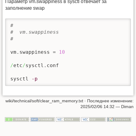
Параметр vm.swappiness в sysctl отвечает за
заполнение swap
#
#  vm.swappiness
#
vm.swappiness = 
10
/
etc
/
sysctl.conf

sysctl 
-p
wiki/technical/soft/clear_ram_memory.txt
· Последнее изменение:
2025/02/06 14:32
—
Diman