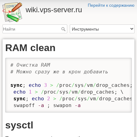
Перейти к содержанию
wiki.vps-server.ru
RAM clean
# Очистка RAM
# Можно сразу же в крон добавить 
sync
; 
echo
3
>
/
proc
/
sys
/
vm
/
drop_caches; \
echo
1
>
/
proc
/
sys
/
vm
/
drop_caches; \ 

sync
; 
echo
2
>
/
proc
/
sys
/
vm
/
drop_caches; 
 swapoff 
-a
 ; swapon 
-a
sysctl