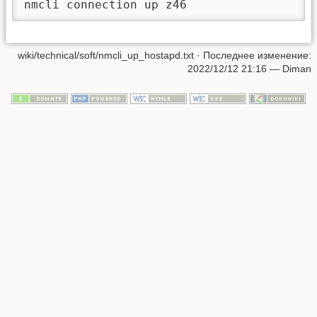
nmcli connection up z46
wiki/technical/soft/nmcli_up_hostapd.txt
· Последнее изменение:
2022/12/12 21:16
—
Diman