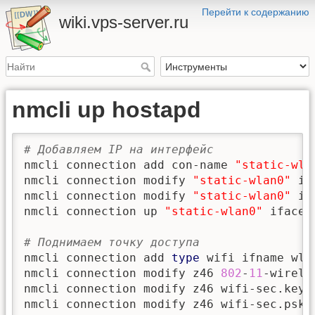
Перейти к содержанию
wiki.vps-server.ru
nmcli up hostapd
# Добавляем IP на интерфейс 
nmcli connection add con-name 
"static-wla
nmcli connection modify 
"static-wlan0"
 ip
nmcli connection modify 
"static-wlan0"
 ip
nmcli connection up 
"static-wlan0"
 iface w
# Поднимаем точку доступа
nmcli connection add 
type
 wifi ifname wla
nmcli connection modify z46 
802
-
11
-wirele
nmcli connection modify z46 wifi-sec.key-m
nmcli connection modify z46 wifi-sec.psk 