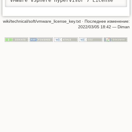
VMw
wiki/technical/soft/vmware_license_key.txt
· Последнее изменение:
2022/03/05 18:42
—
Diman