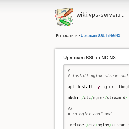
wiki.vps-server.ru
Вы посетили:
Upstream SSL in NGINX
•
Upstream SSL in NGINX
#
# install nginx stream mod
apt 
install
-y
 nginx libngi
mkdir
/
etc
/
nginx
/
stream.d
/
##
# to nginx.conf add
include 
/
etc
/
nginx
/
stream.