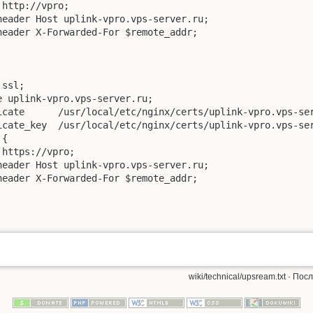
wiki/technical/upsream.txt
· Пос