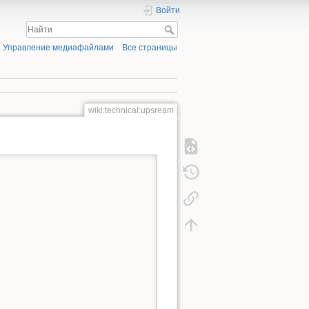
Войти
Управление медиафайлами
Все страницы
wiki:technical:upsream