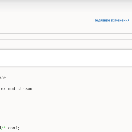
Недавние изменения
ule
nx-mod-stream

d
/*
.conf;
