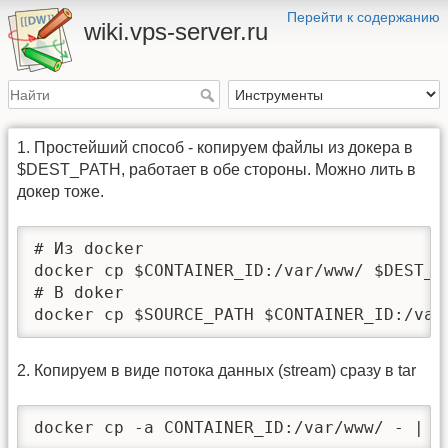
Перейти к содержанию
wiki.vps-server.ru
1. Простейший способ - копируем файлы из докера в
$DEST_PATH, работает в обе стороны. Можно лить в
докер тоже.
# Из docker

docker cp $CONTAINER_ID:/var/www/ $DEST_PA
# В doker

docker cp $SOURCE_PATH $CONTAINER_ID:/var
2. Копируем в виде потока данных (stream) сразу в tar
docker cp -a CONTAINER_ID:/var/www/ - | c