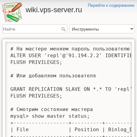
Перейти к содержанию
wiki.vps-server.ru
# На мастере меняем пароль пользователю

ALTER USER 'repl'@'91.194.2.2' IDENTIFIED 
FLUSH PRIVILEGES;

# Или добавляем пользователя

GRANT REPLICATION SLAVE ON *.* TO 'repl'@
FLUSH PRIVILEGES;

# Смотрим состояние мастера

mysql> show master status;

+------------------+----------+----------
| File             | Position | Binlog_Do
+------------------+----------+----------