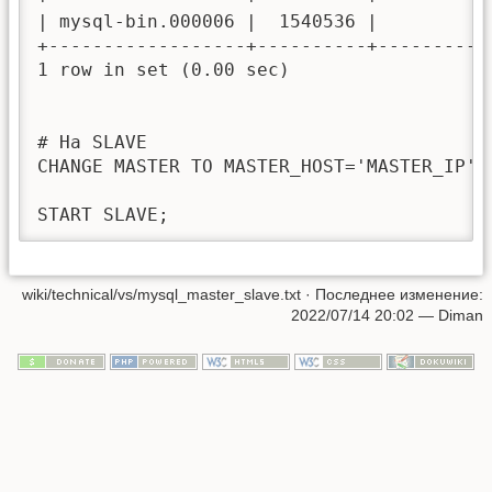
| mysql-bin.000006 |  1540536 |          
+------------------+----------+----------
1 row in set (0.00 sec)

# На SLAVE

CHANGE MASTER TO MASTER_HOST='MASTER_IP',
wiki/technical/vs/mysql_master_slave.txt
· Последнее изменение:
2022/07/14 20:02
—
Diman