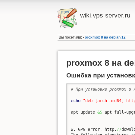
wiki.vps-server.ru
Вы посетили:
proxmox 8 на debian 12
•
proxmox 8 на de
Ошибка при установ
# При установке proxmox 8 
echo
"deb [arch=amd64] htt
apt update 
&&
 apt full-upgr
W: GPG error: http:
//
downl
The following signatures c