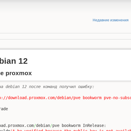
Недавние изменения
bian 12
ке proxmox
на debian 12 после команд получил ошибку:
p://download.proxmox.com/debian/pve bookworm pve-no-subs
ade

oad.proxmox.com
/
debian
/
pve bookworm InRelease: 

ouldn
't be verified because the public key is not availab