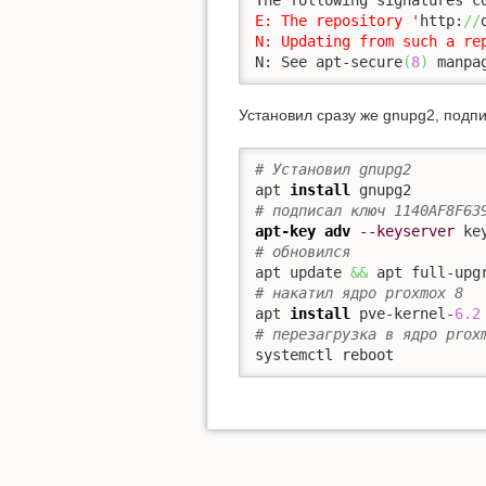
E: The repository '
http:
//
N: Updating from such a re
N: See apt-secure
(
8
)
 manpa
Установил сразу же gnupg2, подпи
# Установил gnupg2
apt 
install
# подписал ключ 1140AF8F63
apt-key adv
--keyserver
 ke
# обновился
apt update 
&&
# накатил ядро proxmox 8
apt 
install
 pve-kernel-
6.2
# перезагрузка в ядро prox
systemctl reboot