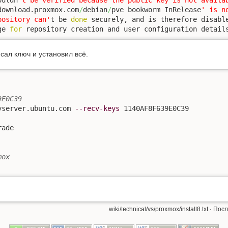
download.proxmox.com
/
debian
/
pve bookworm InRelease
' is no
pository can'
t be 
done
 securely, and is therefore disabl
ge 
for
 repository creation and user configuration detail
сал ключ и установил всё.
9E0C39
yserver.ubuntu.com 
--recv-keys
mox
wiki/technical/vs/proxmox/install8.txt
· Пос