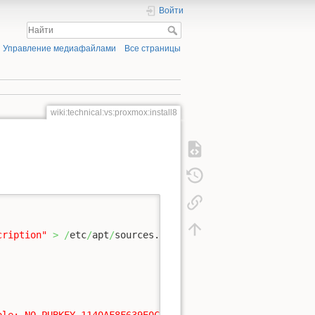
Войти
Управление медиафайлами
Все страницы
wiki:technical:vs:proxmox:install8
cription"
>
/
etc
/
apt
/
sources.list.d
/
pve-install-repo.list
le: NO_PUBKEY 1140AF8F639E0C39
