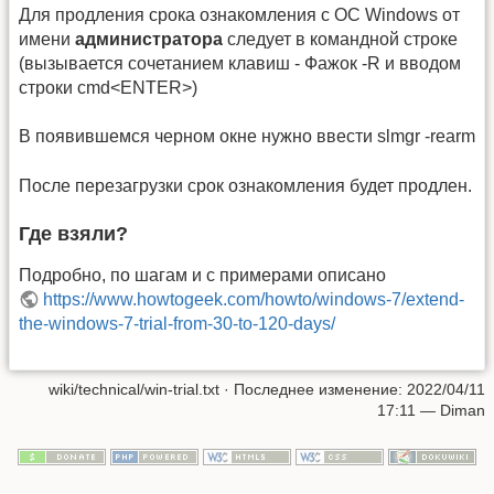
Для продления срока ознакомления с ОС Windows от
имени
администратора
следует в командной строке
(вызывается сочетанием клавиш - Фажок -R и вводом
строки cmd<ENTER>)
В появившемся черном окне нужно ввести slmgr -rearm
После перезагрузки срок ознакомления будет продлен.
Где взяли?
Подробно, по шагам и с примерами описано
https://www.howtogeek.com/howto/windows-7/extend-
the-windows-7-trial-from-30-to-120-days/
wiki/technical/win-trial.txt
· Последнее изменение:
2022/04/11
17:11
—
Diman