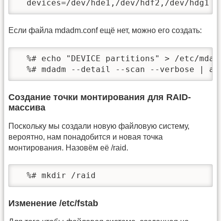
  devices=/dev/hde1,/dev/hdf2,/dev/hdg1
Если файла mdadm.conf ещё нет, можно его создать:
  %# echo "DEVICE partitions" > /etc/mdadm
  %# mdadm --detail --scan --verbose | aw
Создание точки монтирования для RAID-
массива
Поскольку мы создали новую файловую систему,
вероятно, нам понадобится и новая точка
монтирования. Назовём её /raid.
  %# mkdir /raid
Изменение /etc/fstab