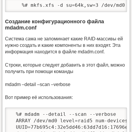
    %# mkfs.xfs -d su=64k,sw=3 /dev/md0
Создание конфигурационного файла
mdadm.conf
Система сама не запоминает какие RAID-массивы ей
нужно создать и какие компоненты в них входят. Эта
информация находится в файле mdadm.conf.
Строки, которые следует добавить в этот файл, можно
получить при помощи команды
mdadm –detail –scan –verbose
Вот пример её использования:
  %# mdadm --detail --scan --verbose

  ARRAY /dev/md0 level=raid5 num-devices=4
  UUID=77b695c4:32e5dd46:63dd7d16:17696e09