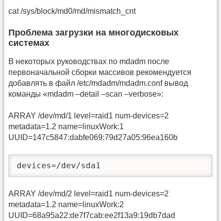
cat /sys/block/md0/md/mismatch_cnt
Проблема загрузки на многодисковых
системах
В некоторых руководствах по mdadm после
первоначальной сборки массивов рекомендуется
добавлять в файл /etc/mdadm/mdadm.conf вывод
команды «mdadm –detail –scan –verbose»:
ARRAY /dev/md/1 level=raid1 num-devices=2
metadata=1.2 name=linuxWork:1
UUID=147c5847:dabfe069:79d27a05:96ea160b
devices=/dev/sda1
ARRAY /dev/md/2 level=raid1 num-devices=2
metadata=1.2 name=linuxWork:2
UUID=68a95a22:de7f7cab:ee2f13a9:19db7dad