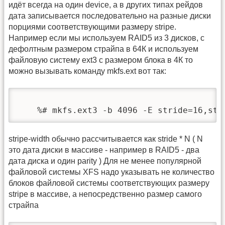
идёт всегда на один device, a в других типах рейдов
дата записывается последовательно на разные диски
порциями соответствующими размеру stripe.
Например если мы используем RAID5 из 3 дисков, с
дефолтным размером страйпа в 64К и используем
файловую систему ext3 с размером блока в 4К то
можно вызывать команду mkfs.ext вот так:
    %# mkfs.ext3 -b 4096 -E stride=16,str
stripe-width обычно рассчитывается как stride * N ( N
это дата диски в массиве - например в RAID5 - два
дата диска и один parity ) Для не менее популярной
файловой системы XFS надо указывать не количество
блоков файловой системы соответствующих размеру
stripe в массиве, а непосредственно размер самого
страйпа