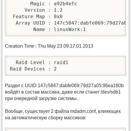
       Magic : a92b4efc

     Version : 1.2

 Feature Map : 0x0

  Array UUID : 147c5847:dabfe069:79d27a05:
        Name : linuxWork:1
Creation Time : Thu May 23 09:17:01 2013
  Raid Level : raid1

Raid Devices : 2
Раздел c UUID 147c5847:dabfe069:79d27a05:96ea160b
войдёт в состав массива, даже если станет /dev/sdb1
при очередной загрузке системы.
Вообще, существует 2 файла mdadm.conf, влияющих
на автоматическую сборку массивов: