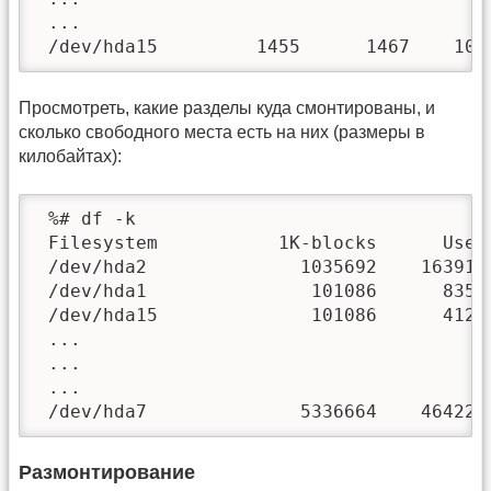
 ...

 /dev/hda15         1455      1467    104
Просмотреть, какие разделы куда смонтированы, и
сколько свободного места есть на них (размеры в
килобайтах):
 %# df -k

 Filesystem           1K-blocks      Used 
 /dev/hda2              1035692    163916 
 /dev/hda1               101086      8357 
 /dev/hda15              101086      4127 
 ...

 ...

 ...

 /dev/hda7              5336664    464228
Размонтирование