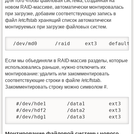
Для того чтобы файловая система, созданная на
новом RAID-массиве, автоматически монтировалась
при загрузке, добавим соответствующую запись в
файл /etc/fstab хранящий список автоматически
монтируемых при загрузке файловых систем.
 /dev/md0      /raid     ext3    defaults
Если мы объединяли в RAID-массив разделы, которые
использовались раньше, нужно отключить их
монтирование: удалить или закомментировать
соответствующие строки в файле /etc/fstab.
Закомментировать строку можно символом #.
  #/dev/hde1       /data1        ext3    d
  #/dev/hdf2       /data2        ext3    d
  #/dev/hdg1       /data3        ext3    
Монтирование файловой системы нового