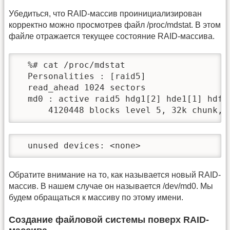
Убедиться, что RAID-массив проинициализирован
корректно можно просмотрев файл /proc/mdstat. В этом
файле отражается текущее состояние RAID-массива.
  %# cat /proc/mdstat

  Personalities : [raid5]

  read_ahead 1024 sectors

  md0 : active raid5 hdg1[2] hde1[1] hdf2[
      4120448 blocks level 5, 32k chunk, 
  unused devices: <none>
Обратите внимание на то, как называется новый RAID-
массив. В нашем случае он называется /dev/md0. Мы
будем обращаться к массиву по этому имени.
Создание файловой системы поверх RAID-