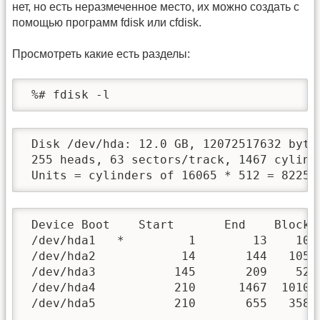
нет, но есть неразмеченное место, их можно создать с
помощью программ fdisk или cfdisk.
Просмотреть какие есть разделы:
 %# fdisk -l
 Disk /dev/hda: 12.0 GB, 12072517632 bytes
 255 heads, 63 sectors/track, 1467 cylinde
 Units = cylinders of 16065 * 512 = 82252
 Device Boot    Start       End    Blocks 
 /dev/hda1   *         1        13    1043
 /dev/hda2            14       144   10522
 /dev/hda3           145       209    5221
 /dev/hda4           210      1467  101048
 /dev/hda5           210       655   35824
 ...
