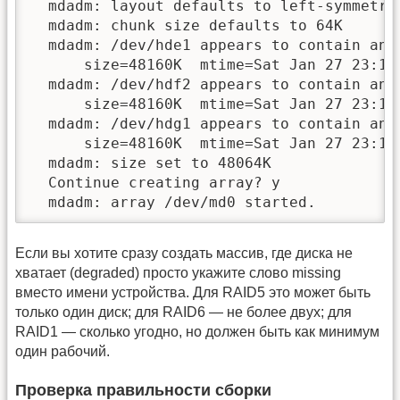
  mdadm: layout defaults to left-symmetric
  mdadm: chunk size defaults to 64K

  mdadm: /dev/hde1 appears to contain an e
      size=48160K  mtime=Sat Jan 27 23:11:
  mdadm: /dev/hdf2 appears to contain an e
      size=48160K  mtime=Sat Jan 27 23:11:
  mdadm: /dev/hdg1 appears to contain an e
      size=48160K  mtime=Sat Jan 27 23:11:
  mdadm: size set to 48064K

  Continue creating array? y

  mdadm: array /dev/md0 started.
Если вы хотите сразу создать массив, где диска не
хватает (degraded) просто укажите слово missing
вместо имени устройства. Для RAID5 это может быть
только один диск; для RAID6 — не более двух; для
RAID1 — сколько угодно, но должен быть как минимум
один рабочий.
Проверка правильности сборки