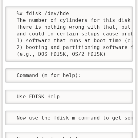
  %# fdisk /dev/hde

  The number of cylinders for this disk is
  There is nothing wrong with that, but th
  and could in certain setups cause proble
  1) software that runs at boot time (e.g.
  2) booting and partitioning software fro
  (e.g., DOS FDISK, OS/2 FDISK)
  Command (m for help):
  Use FDISK Help
  Now use the fdisk m command to get some