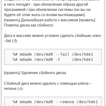
в него попадёт - при обновлении образа другой
программой / при обновлении системы (но вы не
будете об этом знать со всеми вытекающими).
[править] Дальнейшая работа с массивом [править]
Пометка диска как сбойного
Диск в массиве можно условно сделать сбойным, ключ
–fail (-f):
  %# mdadm /dev/md0 --fail /dev/hde1

  %# mdadm /dev/md0 -f     /dev/hde1
[править] Удаление сбойного диска
Сбойный диск можно удалить с помощью ключа –
remove (-r):
  %# mdadm /dev/md0 --remove /dev/hde1
