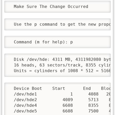
  Make Sure The Change Occurred
  Use the p command to get the new propos
  Command (m for help): p
  Disk /dev/hde: 4311 MB, 4311982080 bytes
  16 heads, 63 sectors/track, 8355 cylinde
  Units = cylinders of 1008 * 512 = 51609
  Device Boot    Start       End    Blocks
  /dev/hde1             1      4088   206
  /dev/hde2          4089      5713    819
  /dev/hde4          6608      8355    880
  /dev/hde5          6608      7500    450