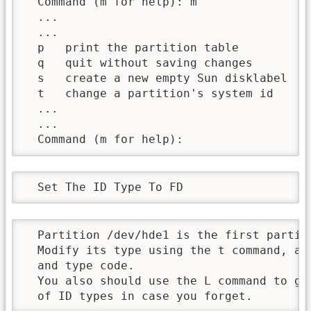
  Command (m for help): m

  ...

  ...

  p   print the partition table

  q   quit without saving changes

  s   create a new empty Sun disklabel

  t   change a partition's system id

  ...

  ...

  Command (m for help):
  Set The ID Type To FD
  Partition /dev/hde1 is the first partiti
  Modify its type using the t command, an
  and type code. 

  You also should use the L command to get
  of ID types in case you forget.