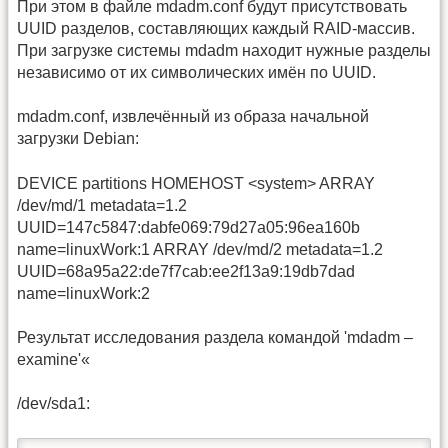
При этом в файле mdadm.conf будут присутствовать
UUID разделов, составляющих каждый RAID-массив.
При загрузке системы mdadm находит нужные разделы
независимо от их символических имён по UUID.
mdadm.conf, извлечённый из образа начальной
загрузки Debian:
DEVICE partitions HOMEHOST <system> ARRAY
/dev/md/1 metadata=1.2
UUID=147c5847:dabfe069:79d27a05:96ea160b
name=linuxWork:1 ARRAY /dev/md/2 metadata=1.2
UUID=68a95a22:de7f7cab:ee2f13a9:19db7dad
name=linuxWork:2
Результат исследования раздела командой 'mdadm –
examine'«
/dev/sda1: