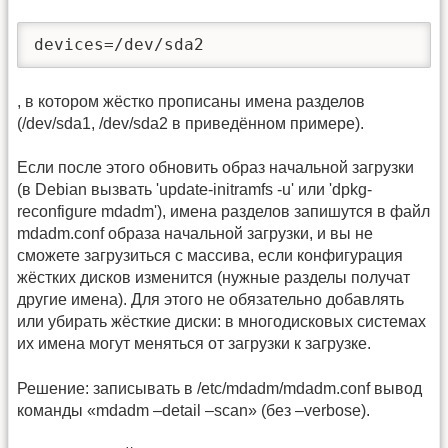
devices=/dev/sda2
, в котором жёстко прописаны имена разделов
(/dev/sda1, /dev/sda2 в приведённом примере).
Если после этого обновить образ начальной загрузки
(в Debian вызвать 'update-initramfs -u' или 'dpkg-
reconfigure mdadm'), имена разделов запишутся в файл
mdadm.conf образа начальной загрузки, и вы не
сможете загрузиться с массива, если конфигурация
жёстких дисков изменится (нужные разделы получат
другие имена). Для этого не обязательно добавлять
или убирать жёсткие диски: в многодисковых системах
их имена могут меняться от загрузки к загрузке.
Решение: записывать в /etc/mdadm/mdadm.conf вывод
команды «mdadm –detail –scan» (без –verbose).