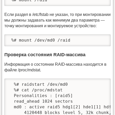
Если раздел в /etc/fstab не указан, то при монтировании
мы должны задавать как минимум два параметра —
точку монтирования и монтируемое устройство:
 %# mount /dev/md0 /raid
Проверка состояния RAID-массива
Информация о состоянии RAID-массива находится в
файле /proc/mdstat.
  %# raidstart /dev/md0

  %# cat /proc/mdstat

  Personalities : [raid5]

  read_ahead 1024 sectors

  md0 : active raid5 hdg1[2] hde1[1] hdf2[
      4120448 blocks level 5, 32k chunk, 