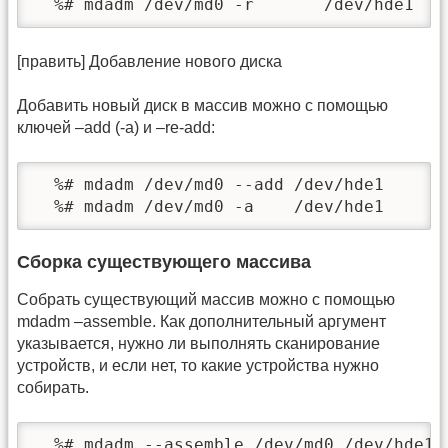
  %# mdadm /dev/md0 -r       /dev/hde1
[править] Добавление нового диска
Добавить новый диск в массив можно с помощью
ключей –add (-a) и –re-add:
  %# mdadm /dev/md0 --add /dev/hde1

  %# mdadm /dev/md0 -a    /dev/hde1
Сборка существующего массива
Собрать существующий массив можно с помощью
mdadm –assemble. Как дополнительный аргумент
указывается, нужно ли выполнять сканирование
устройств, и если нет, то какие устройства нужно
собирать.
  %# mdadm --assemble /dev/md0 /dev/hde1 /