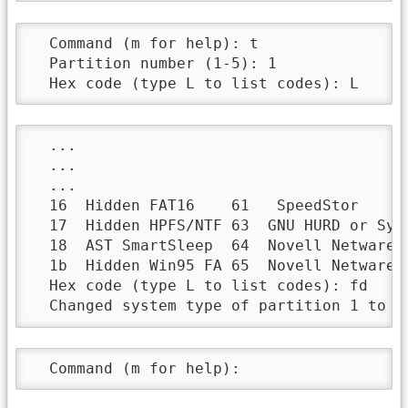
  Command (m for help): t

  Partition number (1-5): 1

  Hex code (type L to list codes): L
  ...

  ...

  ...

  16  Hidden FAT16    61   SpeedStor      
  17  Hidden HPFS/NTF 63  GNU HURD or Sys 
  18  AST SmartSleep  64  Novell Netware  
  1b  Hidden Win95 FA 65  Novell Netware  
  Hex code (type L to list codes): fd

  Changed system type of partition 1 to f
  Command (m for help):