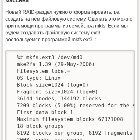
массива
Новый RAID-раздел нужно отформатировать, т.е.
создать на нём файловую систему. Сделать это можно
при помощи программы из семейства mkfs. Если мы
будем создавать файловую систему ext3,
воспользуемся программой mkfs.ext3. :
  %# mkfs.ext3 /dev/md0

  mke2fs 1.39 (29-May-2006)

  Filesystem label=

  OS type: Linux

  Block size=1024 (log=0)

  Fragment size=1024 (log=0)

  36144 inodes, 144192 blocks

  7209 blocks (5.00%) reserved for the sup
  First data block=1

  Maximum filesystem blocks=67371008

  18 block groups

  8192 blocks per group, 8192 fragments pe
  2008 inodes per group
