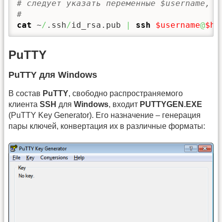
# следует указать переменные $username, $
#
cat
 ~
/
.ssh
/
id_rsa.pub 
|
ssh
$username
@
$ho
PuTTY
PuTTY для Windows
В состав
PuTTY
, свободно распространяемого
клиента
SSH
для
Windows
, входит
PUTTYGEN.EXE
(PuTTY Key Generator). Его назначение – генерация
пары ключей, конвертация их в различные форматы: