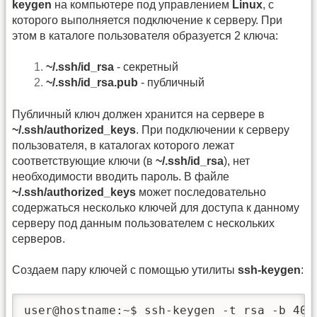
keygen
на компьютере под управлением
Linux
, с
которого выполняется подключение к серверу. При
этом в каталоге пользователя образуется 2 ключа:
~/.ssh/id_rsa
- секретный
~/.ssh/id_rsa.pub
- публичный
Публичный ключ должен хранится на сервере в
~/.ssh/authorized_keys
. При подключении к серверу
пользователя, в каталогах которого лежат
соответствующие ключи (в
~/.ssh/id_rsa
), нет
необходимости вводить пароль. В файле
~/.ssh/authorized_keys
может последовательно
содержаться несколько ключей для доступа к данному
серверу под данным пользователем с нескольких
серверов.
Создаем пару ключей с помощью утилиты
ssh-keygen
:
user@hostname:~$ ssh-keygen -t rsa -b 409