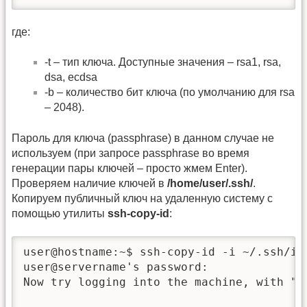
где:
-t – тип ключа. Доступные значения – rsa1, rsa,
dsa, ecdsa
-b – количество бит ключа (по умолчанию для rsa
– 2048).
Пароль для ключа (passphrase) в данном случае не
используем (при запросе passphrase во время
генерации пары ключей – просто жмем Enter).
Проверяем наличие ключей в
/home/user/.ssh/
.
Копируем публичный ключ на удаленную систему с
помощью утилиты
ssh-copy-id
:
user@hostname:~$ ssh-copy-id -i ~/.ssh/id_
user@servername's password: 

Now try logging into the machine, with "s