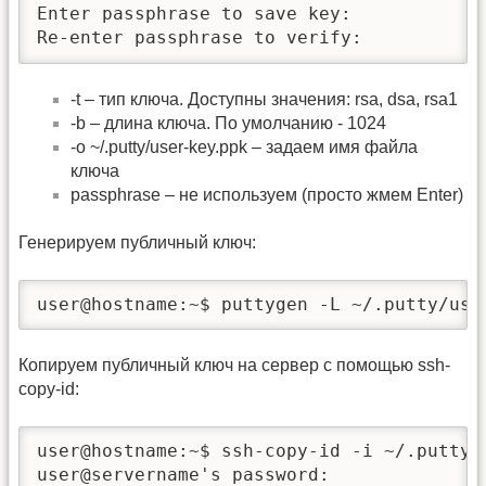
Enter passphrase to save key: 

Re-enter passphrase to verify: 
-t – тип ключа. Доступны значения: rsa, dsa, rsa1
-b – длина ключа. По умолчанию - 1024
-o ~/.putty/user-key.ppk – задаем имя файла
ключа
passphrase – не используем (просто жмем Enter)
Генерируем публичный ключ:
user@hostname:~$ puttygen -L ~/.putty/use
Копируем публичный ключ на сервер с помощью ssh-
copy-id:
user@hostname:~$ ssh-copy-id -i ~/.putty/u
user@servername's password: 
