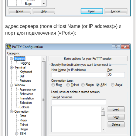
адрес сервера (поле «Host Name (or IP address)») и
порт для подключения («Port»):