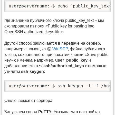
user@servername:~$ echo "public_key_text"
где значение публичного ключа public_key_text – мы
скопировали из поля «Public key for pasting into
OpenSSH authorized_keys file».
Другой способ заключается в передаче на сервер,
например с помощью
WinSCP
, файла публичного
ключа, сохраненного при нажатии кнопки «Save public
key» с именем, например,
user_public_key
и
добавлении его в
~/.ssh/authorized_keys
с помощью
утилиты
ssh-keygen
:
user@servername:~$ ssh-keygen -i -f /home
Отключаемся от сервера.
Запускаем снова
PuTTY
. Указываем в настройках