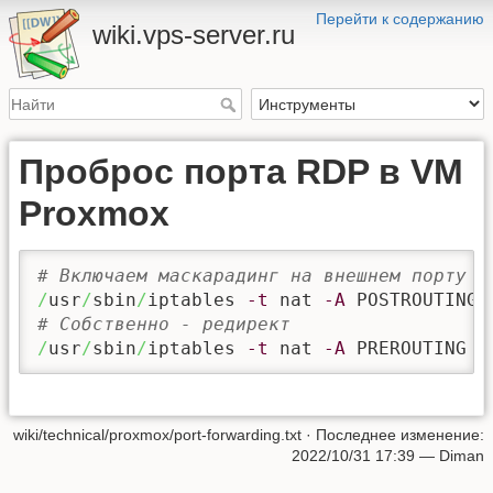
Перейти к содержанию
wiki.vps-server.ru
Проброс порта RDP в VM
Proxmox
# Включаем маскарадинг на внешнем порту
/
usr
/
sbin
/
iptables 
-t
 nat 
-A
 POSTROUTING 
# Собственно - редирект
/
usr
/
sbin
/
iptables 
-t
 nat 
-A
 PREROUTING 
-
wiki/technical/proxmox/port-forwarding.txt
· Последнее изменение:
2022/10/31 17:39
—
Diman